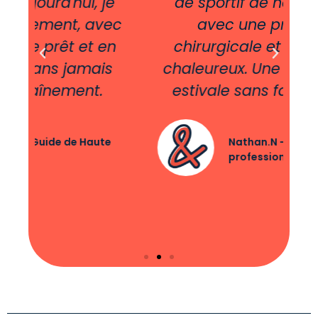
je
de sportif de haut niveau
ec
avec une précision
en
chirurgicale et un accueil
c
s
chaleureux. Une préparation
estivale sans fausse note.
e
Nathan.N - Hockeyeur
professionnel